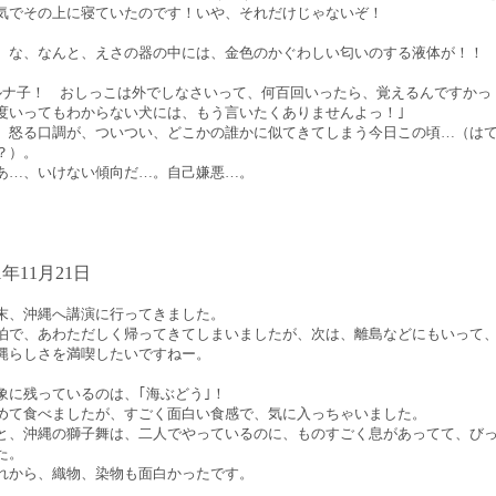
気でその上に寝ていたのです！いや、それだけじゃないぞ！
、な、なんと、えさの器の中には、金色のかぐわしい匂いのする液体が！！
ルナ子！ おしっこは外でしなさいって、何百回いったら、覚えるんですか
度いってもわからない犬には、もう言いたくありませんよっ！｣
、怒る口調が、ついつい、どこかの誰かに似てきてしまう今日この頃…（は
？）。
あ…、いけない傾向だ…。自己嫌悪…。
01年11月21日
末、沖縄へ講演に行ってきました。
泊で、あわただしく帰ってきてしまいましたが、次は、離島などにもいって
縄らしさを満喫したいですねー。
象に残っているのは、｢海ぶどう｣！
めて食べましたが、すごく面白い食感で、気に入っちゃいました。
と、沖縄の獅子舞は、二人でやっているのに、ものすごく息があってて、び
た。
れから、織物、染物も面白かったです。