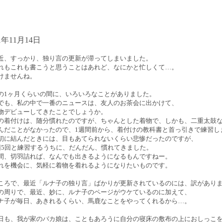
01年11月14日
近、すっかり、独り言の更新が滞ってしまいました。
れもこれも書こうと思うことはあれど、なにかと忙しくて…。
けませんね。
の1ヶ月くらいの間に、いろいろなことがありました。
でも、私の中で一番のニュースは、友人のお茶会に出かけて、
物デビューしてきたことでしょうか。
の着付けは、随分慣れたのですが、ちゃんとした着物で、しかも、二重太鼓
んだことがなかったので、1週間前から、着付けの教科書と首っ引きで練習し
初に結んだときには、目もあてられないくらい悲惨だったのですが、
回5回と練習するうちに、だんだん、慣れてきました。
間、切羽詰れば、なんでも出きるようになるもんですねー。
れを機会に、気軽に着物を着れるようになりたいものです。
ころで、最近「ルナ子の独り言」ばかりが更新されているのには、訳があり
の周りで、最近、妙に、ルナ子のページがウケているのに加えて、
ナ子が毎日、あきれるくらい、馬鹿なことをやってくれるから…。
日も、我が家のバカ娘は、こともあろうに自分の寝床の敷布の上におしっこ