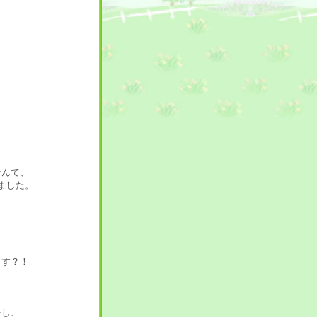
なんて、
ました。
ます？！
をし、