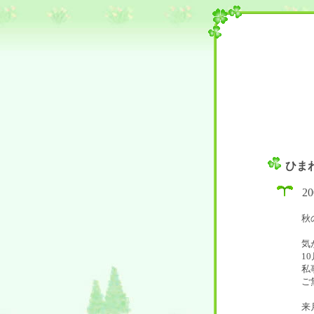
ひま
2
秋
気
1
私
ご
来