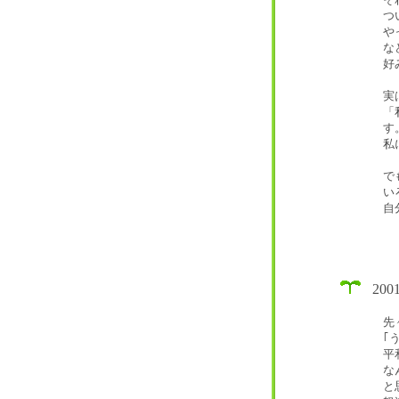
つ
や
な
好
実
「
す
私
で
い
自
20
先
｢
平
な
と