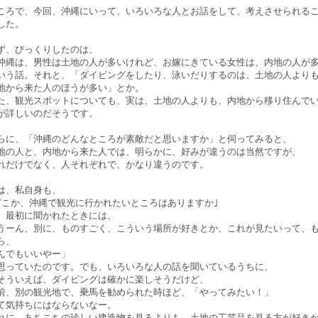
ころで、今回、沖縄にいって、いろいろな人とお話をして、考えさせられる
した。
ず、びっくりしたのは、
沖縄は、男性は土地の人が多いけれど、お嫁にきている女性は、内地の人が
いう話。それと、「ダイビングをしたり、泳いだりするのは、土地の人より
地から来た人のほうが多い」とか。
た、観光スポットについても、実は、土地の人よりも、内地から移り住んで
が詳しいのだそうです。
らに、「沖縄のどんなところが素敵だと思いますか」と伺ってみると、
地の人と、内地から来た人では、明らかに、好みが違うのは当然ですが、
れだけでなく、人それぞれで、かなり違うのです。
は、私自身も、
どこか、沖縄で観光に行かれたいところはありますか｣
、最初に聞かれたときには、
うーん、別に、ものすごく、こういう場所が好きとか、これが見たいって、
ら、
んでもいいやー」
思っていたのです。でも、いろいろな人の話を聞いているうちに、
そういえば、ダイビングは確かに楽しそうだけど、
前、別の観光地で、乗馬を勧められた時ほど、「やってみたい！」
て気持ちにはならないなー。
れに、あちこちの珍しい建造物を見るよりも、土地の工芸品を見る方が好き