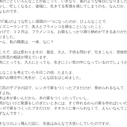
涛のごとくいろんなことが起こって、いきなり、嵐のような毎日になりまし
かし、忙しくなると、途端に、生きてる実感を感じてしまうのも、なんだか
なものです。
の｢嵐｣のような忙しい原因の一つになったのが、ひょんなことで、
ィズニーランドで、友人とフラメンコを踊ることになったこと。
かげで、１２月は、フラメンコも、お能もしっかり踊り納めができるありが
りました。
ーん、私の職業は、一体、なに？
ころで、話は変わりますが、最近、大人、子供を問わず、引きこもり、登校
社拒否の相談が増えています。
供にとっても、大人にとっても、生きにくい世の中になっているのでしょう
んなことを考えていた今日この頃、たまたま、
能のお稽古中に先生が、こんな話をはじめました。
三匹の子ブタの話で、レンガで家をつくったブタだけが、誉められるなんて
すよね。
本は木が多いんだから、木の家をつくったっていいし、
間がないけど夜露をしのぎたいときには、すぐ作れるわらの家を作ればいい
ンガで家をつくったブタだけが、オオカミに食べられなくて、えらいなんて
ずなんです！」
きなりのぶっ飛んだ話に、生徒はみんなで大笑いしていたのですが、