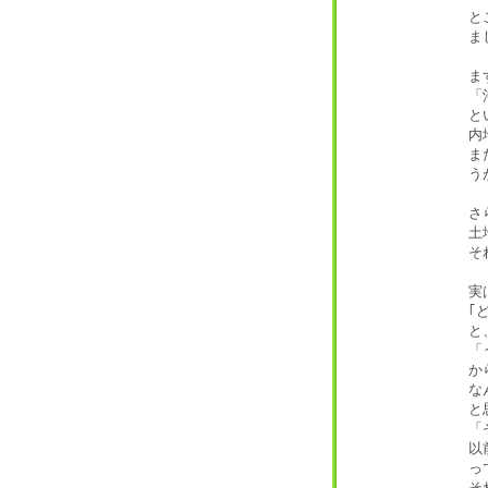
と
ま
ま
「
と
内
ま
う
さ
土
そ
実
｢
と
「
か
な
と
「
以
っ
そ