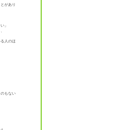
ことがあり
多い」
も、
いる人のほ
ものもない
かも…。