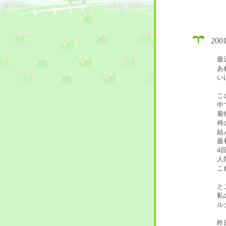
20
最
あ
い
こ
中
着
袴
結
最
4
人
こ
と
私
ル
昨