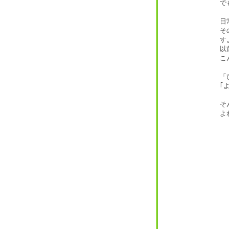
で
日
そ
す
以
こ
「
｢
そ
よ