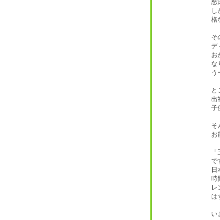
怒
し
格
そ
デ
お
な
う
と
出
子
そ
お
「
で
日
時
レ
は
い