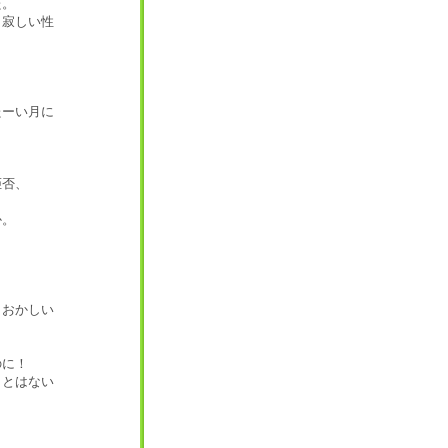
た。
、寂しい性
たーい月に
拒否、
か。
、おかしい
のに！
ことはない