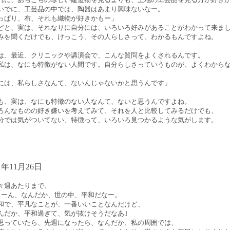
いでに、工芸品の中では、陶器はあまり興味ないなー。
っぱり、布、それも織物が好きかもー」
どと、実は、それなりに自分には、いろいろ好みがあることがわかって来ま
みを聞くだけでも、けっこう、その人らしさって、わかるもんですよね。
は、最近、クリニックや講演会で、こんな質問をよくされるんです。
私は、なにも特徴がない人間です。自分らしさっていうものが、よくわから
。
には、私らしさなんて、ないんじゃないかと思うんです」
も、実は、なにも特徴のない人なんて、ないと思うんですよね。
ろんなものの好き嫌いを考えてみて、それを人と比較してみるだけでも、
分では気がついてない、特徴って、いろいろ見つかるような気がします。
01年11月26日
々週あたりまで、
うーん、なんだか、世の中、平和だなー。
和で、平凡なことが、一番いいことなんだけど、
んだか、平和過ぎて、気が抜けそうだなあ｣
思っていたら、先週になったら、なんだか、私の周囲では、