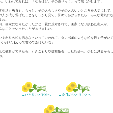
も、いわれてみれば、「なるほど、その通りっ！」って感じがします。
常生活も教育も、もっと、その人らしさやその人のいいところを大切にして
の人が成し遂げたことをしっかり見て、誉めてあげられたら、みんな元気に
よね。
前、画家になりたかったけど、親に反対されて、画家になり損ねた友人が、
んなことをいったことがありました。
ひまわりの絵を描きなさいっていわれて、タンポポのような絵を描く子がい
よくかけたね｣って誉めてあげたいな」
んな教育ができたら、引きこもりや登校拒否、出社拒否も、少しは減るかも
ね。
←ひとりごとTOPへ
→次月のひとりごとへ