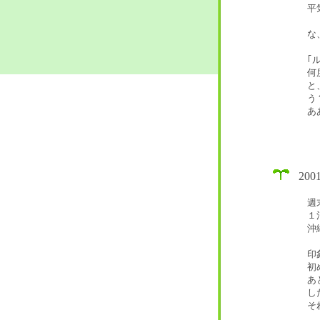
平
な
｢
何
と
う
あ
20
週
１
沖
印
初
あ
し
そ